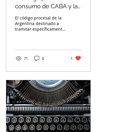
consumo de CABA y la
justicia gratuita
El código procesal de la
Argentina destinado a
tramitar específicamente
los conflictos de las
relaciones de consumo,
establece la gratuidad
71
0
1