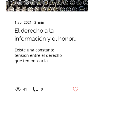
1 abr 2021
∙
3
min
El derecho a la
información y el honor
en constante puja
Existe una constante
tensión entre el derecho
que tenemos a la
intimidad y el honor, y su
colisión con la actividad
periodística
41
0